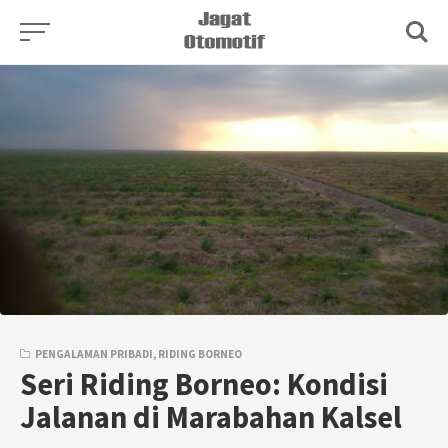
Skip
to
content
PENGALAMAN PRIBADI
,
RIDING BORNEO
Seri Riding Borneo: Kondisi
Jalanan di Marabahan Kalsel