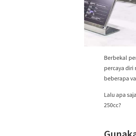
Berbekal pe
percaya diri
beberapa va
Lalu apa saj
250cc?
Gunaka