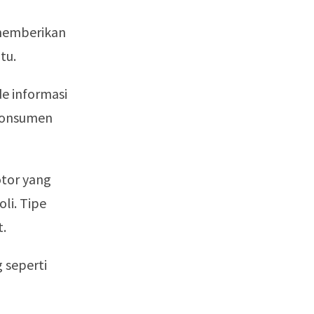
 memberikan
tu.
e informasi
 konsumen
otor yang
li. Tipe
t.
 seperti