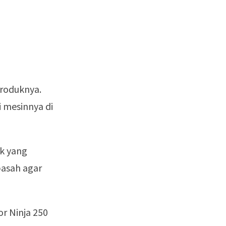
roduknya.
 mesinnya di
ik yang
basah agar
or Ninja 250