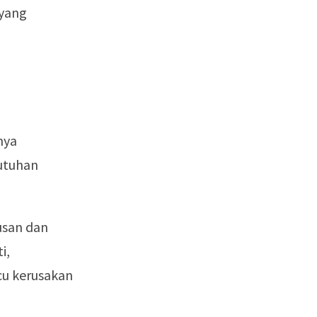
 yang
nya
utuhan
usan dan
i,
u kerusakan