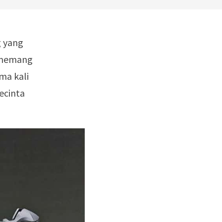
g yang
i memang
ma kali
ecinta