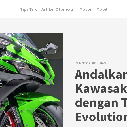
Tips Trik
Artikel Otomotif
Motor
Mobil
MOTOR
,
PELUMAS
Andalkan
Kawasaki
dengan 
Evolutio