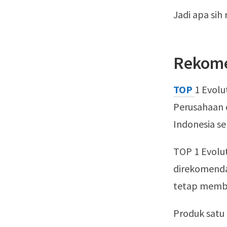
Jadi apa sih
Rekome
TOP
1 Evolu
Perusahaan o
Indonesia se
TOP 1 Evolut
direkomenda
tetap membe
Produk satu 