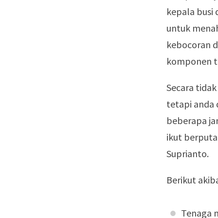
kepala busi 
untuk menah
kebocoran di
komponen ter
Secara tida
tetapi anda
beberapa jam
ikut berput
Suprianto.
Berikut akib
Tenaga m