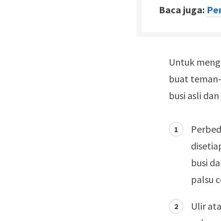
Baca juga:
Pe
Untuk mengat
buat teman-t
busi asli da
Perbed
diseti
busi d
palsu c
Ulir at