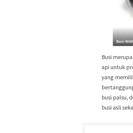
Busi NGK
Busi merupa
api untuk p
yang memili
bertanggun
busi palsu,
busi asli sek