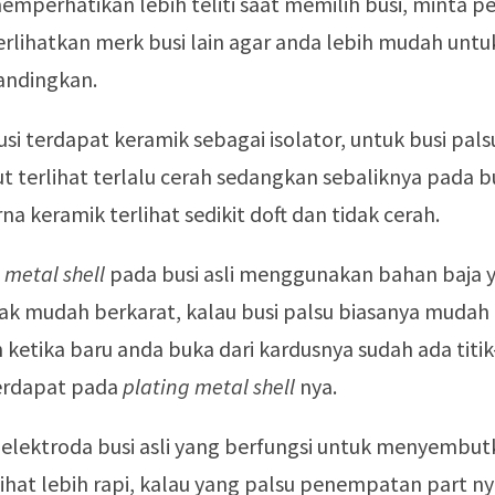
mperhatikan lebih teliti saat memilih busi, minta p
lihatkan merk busi lain agar anda lebih mudah untu
ndingkan.
si terdapat keramik sebagai isolator, untuk busi pal
t terlihat terlalu cerah sedangkan sebaliknya pada b
rna keramik terlihat sedikit doft dan tidak cerah.
 metal shell
pada busi asli menggunakan bahan baja 
dak mudah berkarat, kalau busi palsu biasanya mudah
ketika baru anda buka dari kardusnya sudah ada titik-
erdapat pada
plating metal shell
nya.
 elektroda busi asli yang berfungsi untuk menyembu
lihat lebih rapi, kalau yang palsu penempatan part n