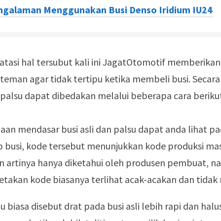
ngalaman Menggunakan Busi Denso Iridium IU24
asi hal tersubut kali ini JagatOtomotif memberikan s
eman agar tidak tertipu ketika membeli busi. Secara 
n palsu dapat dibedakan melalui beberapa cara beriku
aan mendasar busi asli dan palsu dapat anda lihat p
ap busi, kode tersebut menunjukkan kode produksi ma
an artinya hanya diketahui oleh produsen pembuat, na
etakan kode biasanya terlihat acak-acakan dan tidak 
au biasa disebut drat pada busi asli lebih rapi dan halu