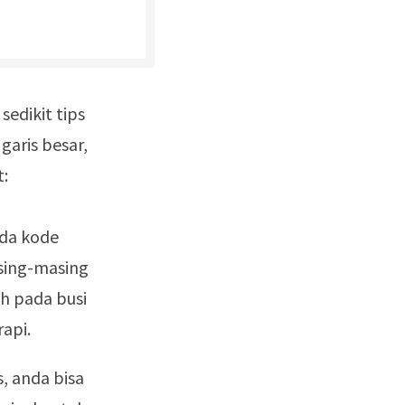
edikit tips
garis besar,
t:
ada kode
sing-masing
h pada busi
rapi.
s, anda bisa