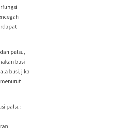
erfungsi
mencegah
erdapat
dan palsu,
nakan busi
a busi, jika
 menurut
si palsu:
ran