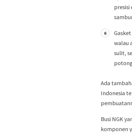
presisi
sambu
Gasket 
walau a
sulit, 
potong
Ada tambahan
Indonesia te
pembuatanny
Busi NGK ya
komponen 