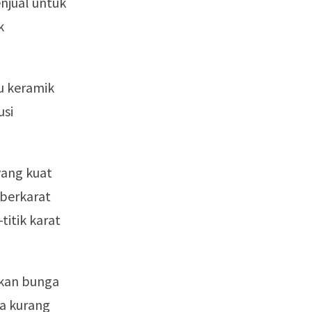
enjual untuk
k
su keramik
usi
yang kuat
 berkarat
titik karat
tkan bunga
ya kurang