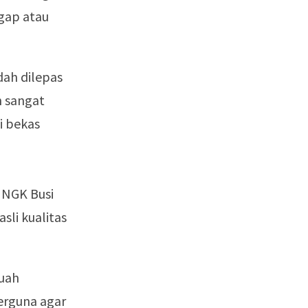
 gap atau
udah dilepas
n sangat
i bekas
 NGK Busi
sli kualitas
buah
erguna agar