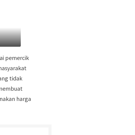
ai pemercik
masyarakat
ang tidak
 membuat
enakan harga