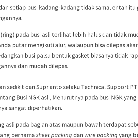
 dan setiap busi kadang-kadang tidak sama, entah itu
ngannya.
(ring) pada busi asli terlihat lebih halus dan tidak m
nda putar mengikuti alur, walaupun bisa dilepas aka
sedangkan busi palsu bentuk gasket biasanya tidak rap
annya dan mudah dilepas.
 sedikit dari Suprianto selaku Technical Support PT
ntang Busi NGK asli, Menurutnya pada busi NGK yang a
a sangat diperhatikan.
ng asli pada bagian atas maupun bawah terdapat se
yang bernama
sheet packing
dan
wire packing
yang b