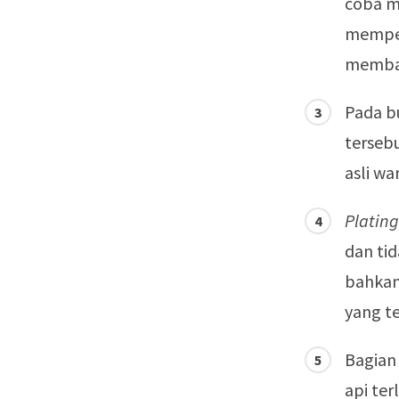
coba me
memper
memba
Pada bu
tersebu
asli wa
Plating
dan ti
bahkan 
yang t
Bagian
api ter